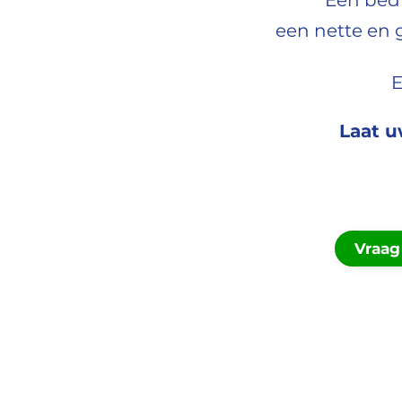
Een bedr
een nette en g
E
Laat u
Vraag 