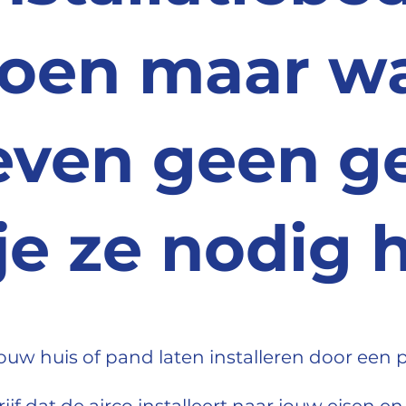
oen maar w
even geen g
 je ze nodig 
 jouw huis of pand laten installeren door een p