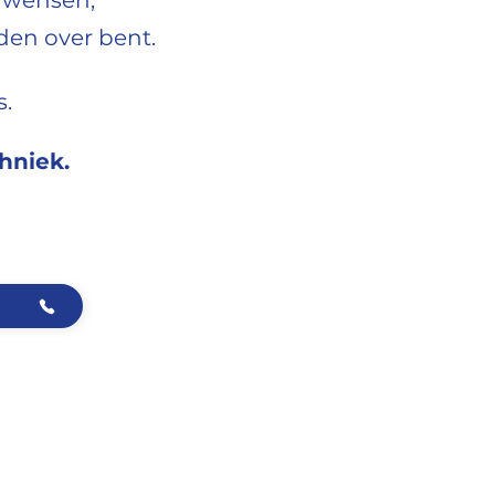
n wensen,
eden over bent.
s.
chniek.