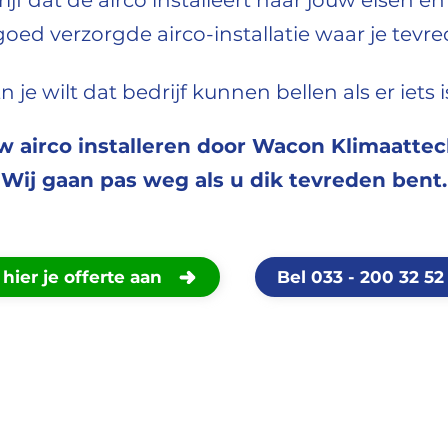
ijf dat de airco installeert naar jouw eisen e
oed verzorgde airco-installatie waar je tevr
n je wilt dat bedrijf kunnen bellen als er iets i
w airco installeren door Wacon Klimaatte
Wij gaan pas weg als u dik tevreden bent.
hier je offerte aan
Bel 033 - 200 32 52