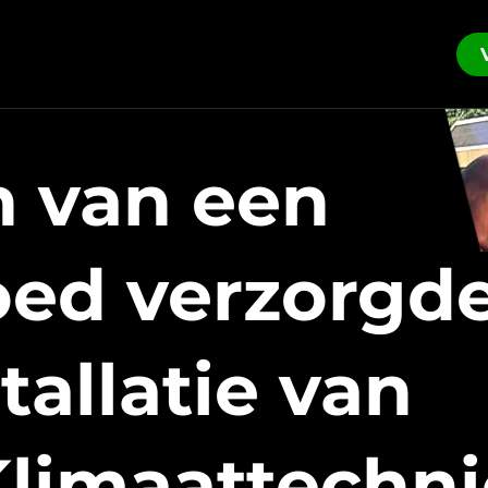
n
van een
oed verzorgd
stallatie van
limaattechn