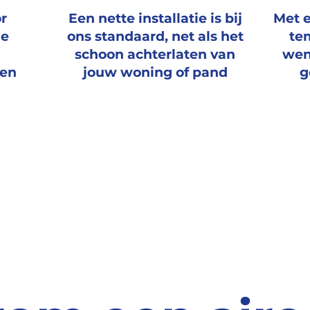
or
Een nette installatie is bij
Met 
ie
ons standaard, net als
het
te
schoon achterlaten
van
wen
sen
jouw woning of pand
g