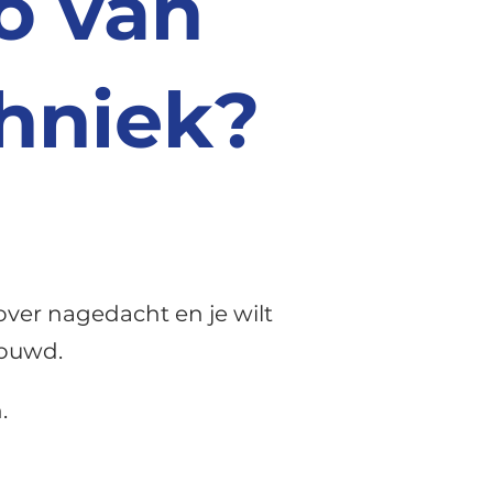
o van
hniek?
 over nagedacht en je wilt
trouwd.
.