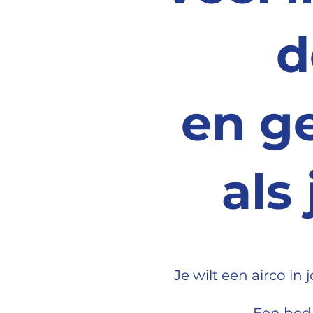
d
en g
als
Je wilt een airco in