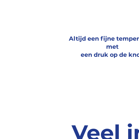
Altijd een fijne tempe
met
een druk op de kn
Veel i