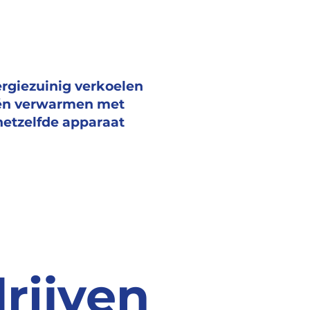
rgiezuinig verkoelen
én verwarmen met
hetzelfde apparaat
drijven