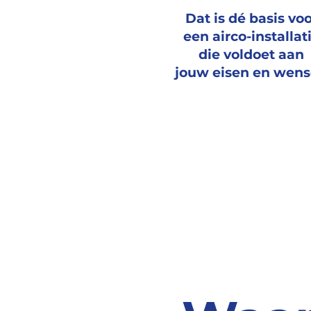
Dat is dé basis vo
een airco-installat
die voldoet aan
jouw eisen en wen