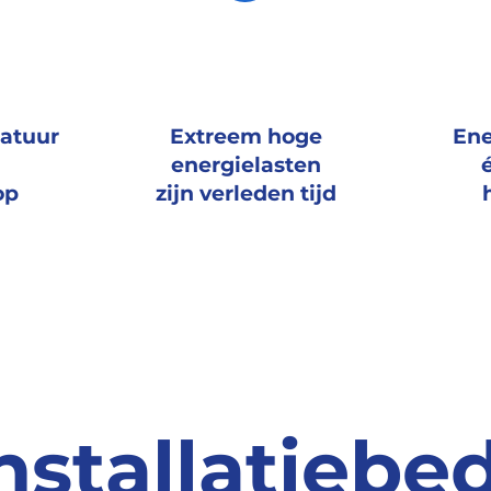
ratuur
Extreem hoge
Ene
energielasten
op
zijn verleden tijd
nstallatiebe