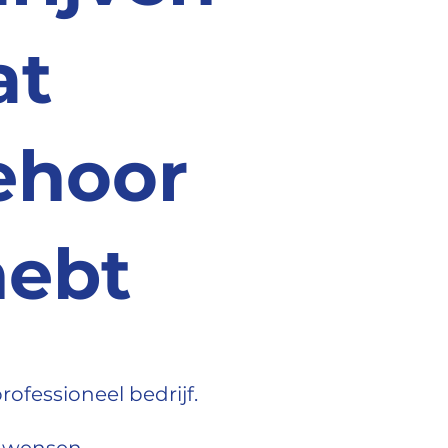
at
ehoor
hebt
rofessioneel bedrijf.