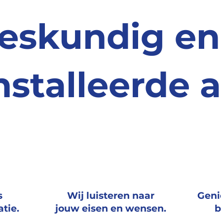
eskundig en
nstalleerde a
s
Wij luisteren
naar
Geni
atie.
jouw
eisen en wensen.
b