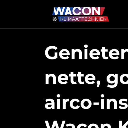
Geniete
nette,
g
airco-in
Wacon K