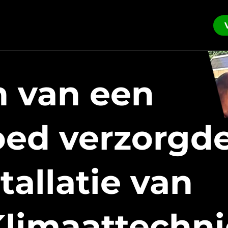
n
van een
oed verzorgd
stallatie van
limaattechn