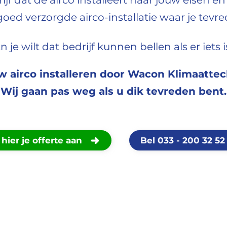
ijf dat de airco installeert naar jouw eisen e
oed verzorgde airco-installatie waar je tevr
n je wilt dat bedrijf kunnen bellen als er iets i
w airco installeren door Wacon Klimaatte
Wij gaan pas weg als u dik tevreden bent.
hier je offerte aan
Bel 033 - 200 32 52