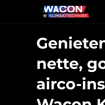
Geniete
nette,
g
airco-in
Wacon K