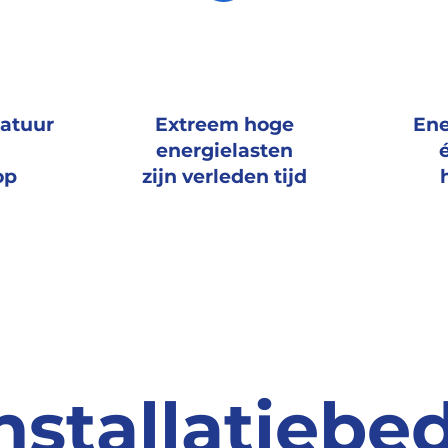
ratuur
Extreem hoge
Ene
energielasten
op
zijn verleden tijd
nstallatiebe