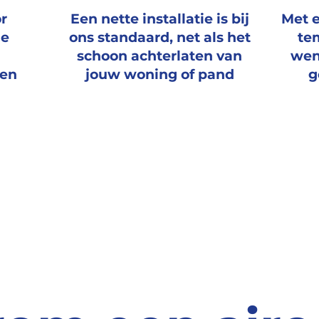
or
Een nette installatie is bij
Met 
ie
ons standaard, net als
het
te
schoon achterlaten
van
wen
sen
jouw woning of pand
g