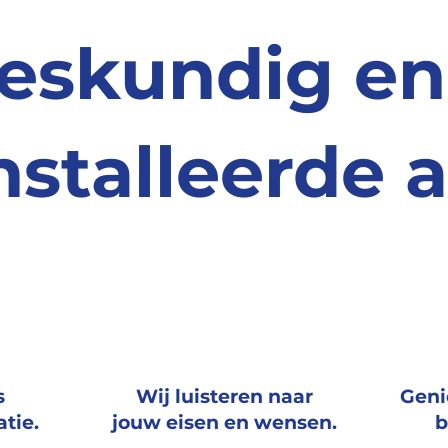
eskundig en
nstalleerde a
s
Wij luisteren
naar
Geni
atie.
jouw
eisen en wensen.
b