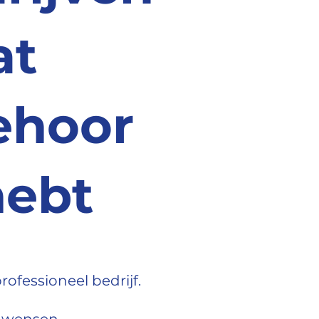
at
ehoor
hebt
rofessioneel bedrijf.