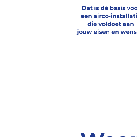
Dat is dé basis vo
een airco-installat
die voldoet aan
jouw eisen en wen