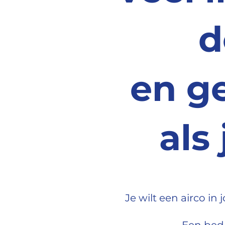
d
en g
als
Je wilt een airco in