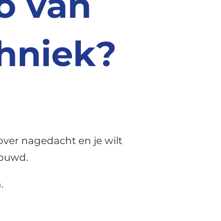
o van
hniek?
 over nagedacht en je wilt
trouwd.
.