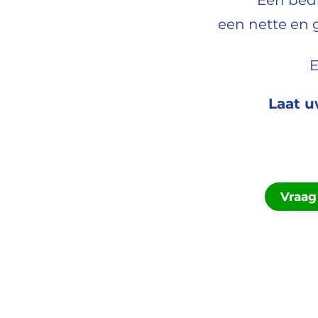
Een bedr
een nette en g
E
Laat u
Vraag 