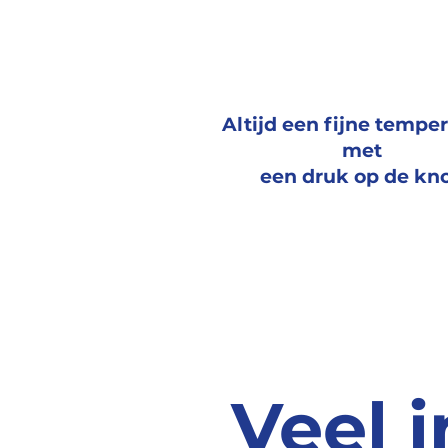
Altijd een fijne tempe
met
een druk op de kn
Veel i