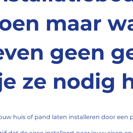
oen maar w
even geen g
 je ze nodig 
 jouw huis of pand laten installeren door een p