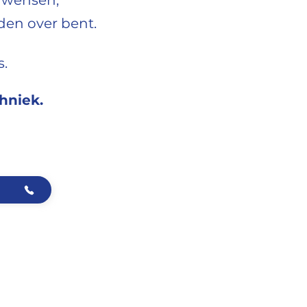
n wensen,
eden over bent.
s.
chniek.