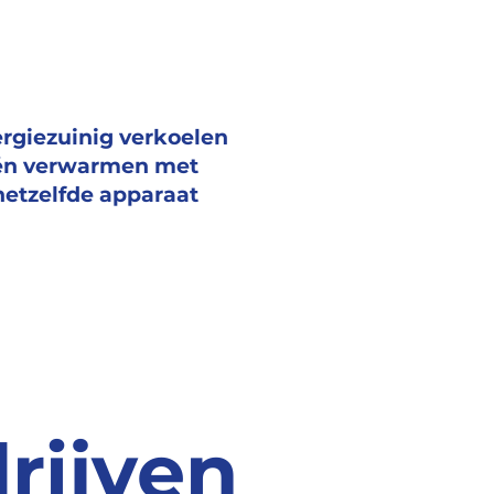
rgiezuinig verkoelen
én verwarmen met
hetzelfde apparaat
drijven