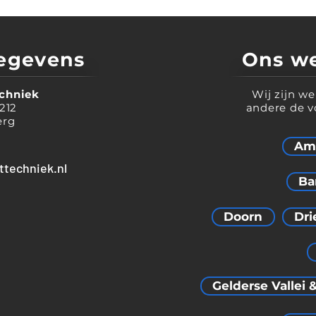
egevens
Ons w
chniek
Wij zijn w
212
andere de v
erg
Ame
techniek.nl
Ba
Doorn
Dri
Gelderse Vallei