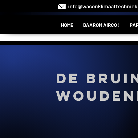
info@waconklimaattechniek.
HOME
DAAROM AIRCO !
PAR
De Brui
Wouden