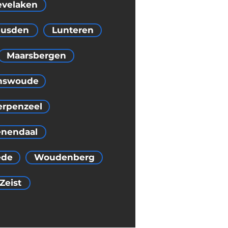
velaken
eusden
Lunteren
Maarsbergen
nswoude
erpenzeel
nendaal
ede
Woudenberg
Zeist