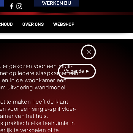
WERKEN BIJ
RHOUD
OVER ONS
WEBSHOP
is er gekozen voor een multi-
Volgende ►
ie met op iedere slaapkamer een
t en in de woonkamer een
ium uitvoering wandmodel.
t te maken heeft de klant
 voor een single-split vloer-
kamer van het huis.
s praktisch elke leefruimte in
rlijk te verkoelen of te