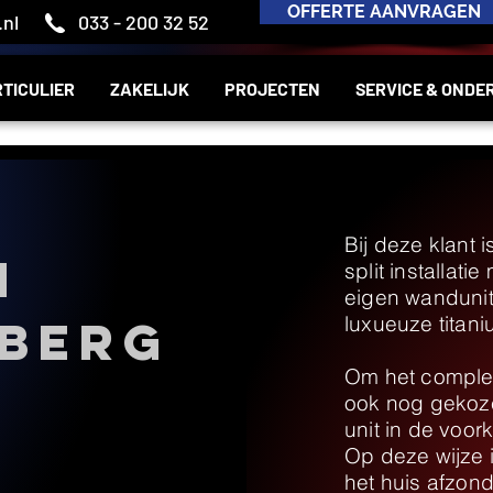
OFFERTE AANVRAGEN
nl
033 - 200 32 52
TICULIER
ZAKELIJK
PROJECTEN
SERVICE & ONDE
Bij deze klant 
n
split installat
eigen wanduni
berg
luxueuze titan
Om het complee
ook nog gekozen
unit in de voor
Op deze wijze i
het huis afzonde