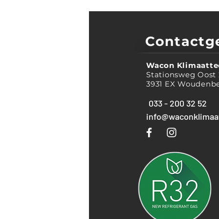
Contactg
Wacon Klimaatte
Stationsweg Oost 
3931 EX Woudenb
033 - 200 32 52
info@waconklimaat