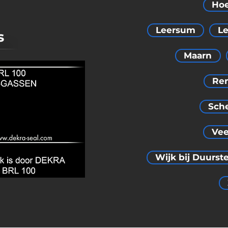
Hoe
Leersum
L
s
Maarn
Re
Sch
Vee
Wijk bij Duurst