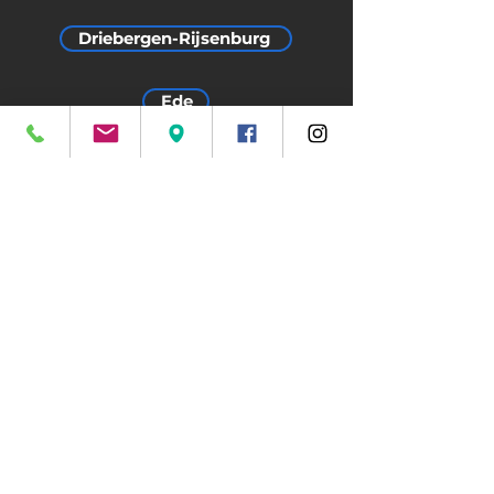
Driebergen-Rijsenburg
Ede
Gelderse Vallei & Utrechtse Heuvelrug
Hoevelaken
Leersum
Leusden
Lunteren
Maarn
Maarsbergen
Renswoude
Scherpenzeel
Veenendaal